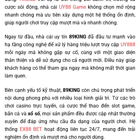
cược sôi động, nhà cái
UY88 Game
không chọn mở rộng
nhanh chóng mà ưu tiên xây dựng một hệ thống ổn định,
giúp người chơi truy cập mượt mà và nhanh chóng.
Ngay từ đầu, nhà cái uy tín
89KING
đã đầu tư mạnh vào
hạ tầng công nghệ để xử lý hàng triệu lượt truy cập
UY888
mỗi ngày mà không gặp sự cố, cùng với một giao diện
thân thiện và dễ sử dụng cho cả người mới. Điều này giúp
khách hàng có thể tham gia ngay mà không mất thời gian
làm quen.
Bên cạnh yếu tố kỹ thuật,
89KING
còn chú trọng phát triển
nội dung phong phú với nhiều loại hình giải trí. Từ các trò
chơi casino trực tuyến, cá cược thể thao đến slot game,
bắn cá và
xổ số
, mọi sản phẩm đều được cập nhật thường
xuyên để đáp ứng nhu cầu đa dạng của người chơi. Hệ
thống
EX88 BET
hoạt động liên tục 24/7, mang đến trải
nghiệm ổn định và mượt mà cho người dùng.