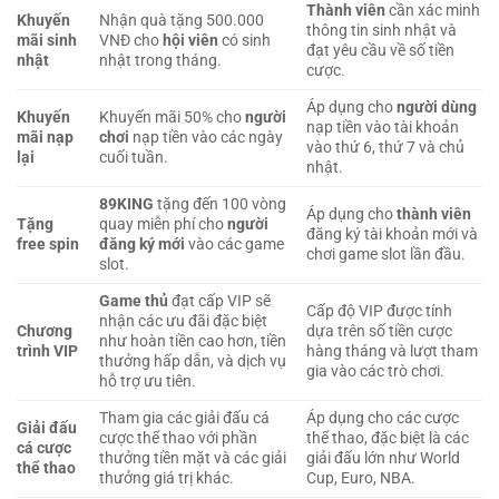
Thành viên
cần xác minh
Khuyến
Nhận quà tặng 500.000
thông tin sinh nhật và
mãi sinh
VNĐ cho
hội viên
có sinh
đạt yêu cầu về số tiền
nhật
nhật trong tháng.
cược.
Áp dụng cho
người dùng
Khuyến
Khuyến mãi 50% cho
người
nạp tiền vào tài khoản
mãi nạp
chơi
nạp tiền vào các ngày
vào thứ 6, thứ 7 và chủ
lại
cuối tuần.
nhật.
89KING
tặng đến 100 vòng
Áp dụng cho
thành viên
Tặng
quay miễn phí cho
người
đăng ký tài khoản mới và
free spin
đăng ký mới
vào các game
chơi game slot lần đầu.
slot.
Game thủ
đạt cấp VIP sẽ
Cấp độ VIP được tính
nhận các ưu đãi đặc biệt
Chương
dựa trên số tiền cược
như hoàn tiền cao hơn, tiền
trình VIP
hàng tháng và lượt tham
thưởng hấp dẫn, và dịch vụ
gia vào các trò chơi.
hỗ trợ ưu tiên.
Tham gia các giải đấu cá
Áp dụng cho các cược
Giải đấu
cược thể thao với phần
thể thao, đặc biệt là các
cá cược
thưởng tiền mặt và các giải
giải đấu lớn như World
thể thao
thưởng giá trị khác.
Cup, Euro, NBA.