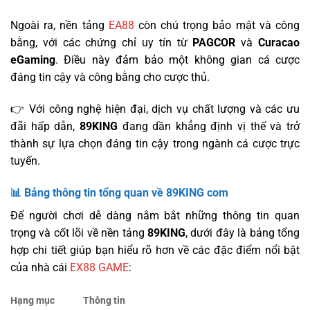
Ngoài ra, nền tảng
EA88
còn chú trọng bảo mật và công
bằng, với các chứng chỉ uy tín từ
PAGCOR
và
Curacao
eGaming
. Điều này đảm bảo một không gian cá cược
đáng tin cậy và công bằng cho cược thủ.
👉 Với công nghệ hiện đại, dịch vụ chất lượng và các ưu
đãi hấp dẫn,
89KING
đang dần khẳng định vị thế và trở
thành sự lựa chọn đáng tin cậy trong ngành cá cược trực
tuyến.
📊 Bảng thông tin tổng quan về 89KING com
Để người chơi dễ dàng nắm bắt những thông tin quan
trọng và cốt lõi về nền tảng
89KING
, dưới đây là bảng tổng
hợp chi tiết giúp bạn hiểu rõ hơn về các đặc điểm nổi bật
của nhà cái
EX88 GAME
:
Hạng mục
Thông tin