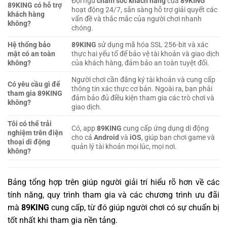
Đội ngũ
chăm sóc khách hàng
của
89KING
89KING có hỗ trợ
hoạt động 24/7, sẵn sàng hỗ trợ giải quyết các
khách hàng
vấn đề và thắc mắc của người chơi nhanh
không?
chóng.
Hệ thống bảo
89KING
sử dụng mã hóa SSL 256-bit và xác
mật có an toàn
thực hai yếu tố để bảo vệ tài khoản và giao dịch
không?
của khách hàng, đảm bảo an toàn tuyệt đối.
Người chơi cần đăng ký tài khoản và cung cấp
Có yêu cầu gì để
thông tin xác thực cơ bản. Ngoài ra, bạn phải
tham gia 89KING
đảm bảo đủ điều kiện tham gia các trò chơi và
không?
giao dịch.
Tôi có thể trải
Có, app
89KING
cung cấp ứng dụng di động
nghiệm trên điện
cho cả
Android
và
iOS
, giúp bạn chơi game và
thoại di động
quản lý tài khoản mọi lúc, mọi nơi.
không?
Bảng tổng hợp trên giúp người giải trí hiểu rõ hơn về các
tính năng, quy trình tham gia và các chương trình ưu đãi
mà
89KING
cung cấp, từ đó giúp người chơi có sự chuẩn bị
tốt nhất khi tham gia nền tảng.