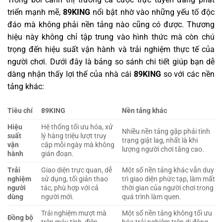
triển mạnh mẽ,
89KING
nổi bật nhờ vào những yếu tố độc
đáo mà không phải nền tảng nào cũng có được. Thương
hiệu này không chỉ tập trung vào hình thức mà còn chú
trọng đến hiệu suất vận hành và trải nghiệm thực tế của
người chơi. Dưới đây là bảng so sánh chi tiết giúp bạn dễ
dàng nhận thấy lợi thế của nhà cái
89KING
so với các nền
tảng khác:
Tiêu chí
89KING
Nền tảng khác
Hiệu
Hệ thống tối ưu hóa, xử
Nhiều nền tảng gặp phải tình
suất
lý hàng triệu lượt truy
trạng giật lag, nhất là khi
vận
cập mỗi ngày mà không
lượng người chơi tăng cao.
hành
gián đoạn.
Trải
Giao diện trực quan, dễ
Một số nền tảng khác vẫn duy
nghiệm
sử dụng, tối giản thao
trì giao diện phức tạp, làm mất
người
tác, phù hợp với cả
thời gian của người chơi trong
dùng
người mới.
quá trình làm quen.
Trải nghiệm mượt mà
Một số nền tảng không tối ưu
Đồng bộ