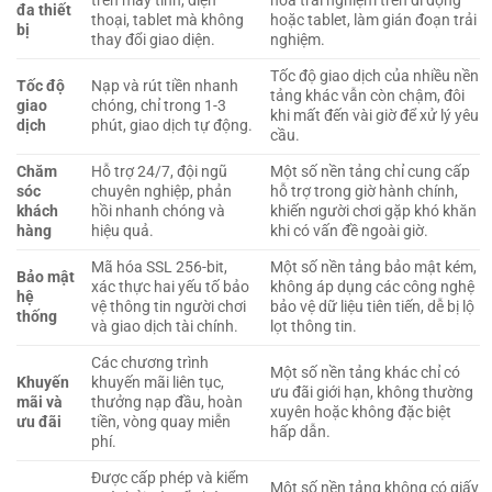
trên máy tính, điện
hóa trải nghiệm trên di động
đa thiết
thoại, tablet mà không
hoặc tablet, làm gián đoạn trải
bị
thay đổi giao diện.
nghiệm.
Tốc độ giao dịch của nhiều nền
Tốc độ
Nạp và rút tiền nhanh
tảng khác vẫn còn chậm, đôi
giao
chóng, chỉ trong 1-3
khi mất đến vài giờ để xử lý yêu
dịch
phút, giao dịch tự động.
cầu.
Chăm
Hỗ trợ 24/7, đội ngũ
Một số nền tảng chỉ cung cấp
sóc
chuyên nghiệp, phản
hỗ trợ trong giờ hành chính,
khách
hồi nhanh chóng và
khiến người chơi gặp khó khăn
hàng
hiệu quả.
khi có vấn đề ngoài giờ.
Mã hóa SSL 256-bit,
Một số nền tảng bảo mật kém,
Bảo mật
xác thực hai yếu tố bảo
không áp dụng các công nghệ
hệ
vệ thông tin người chơi
bảo vệ dữ liệu tiên tiến, dễ bị lộ
thống
và giao dịch tài chính.
lọt thông tin.
Các chương trình
Một số nền tảng khác chỉ có
Khuyến
khuyến mãi liên tục,
ưu đãi giới hạn, không thường
mãi và
thưởng nạp đầu, hoàn
xuyên hoặc không đặc biệt
ưu đãi
tiền, vòng quay miễn
hấp dẫn.
phí.
Được cấp phép và kiểm
Một số nền tảng không có giấy