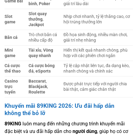
Game bài
binh
,
Poker
giải trí lâu dài
Slot quay
Slot
Nhịp chơi nhanh, tỷ lệ thắng cao, cơ
thưởng
,
game
hội trúng thưởng lớn
Jackpot
Trò chơi bắn cá
Đồ họa sinh động, nhiều màn chơi,
Bắn cá
nhiều cấp độ
giải trí nhẹ nhàng
Mini
Tài xỉu
,
Vòng
Hiển thị kết quả nhanh chóng, phù
game
quay nhanh
hợp với các phiên chơi ngắn
Cá cược
Cá cược bóng
Tỷ lệ cập nhật liên tục, đa dạng kèo,
thể thao
đá
,
eSports
nhanh chóng và chính xác
Casino
Baccarat
,
Được phát trực tiếp với người chia
trực
Blackjack
,
bài thật, cảm giác chân thật
tuyến
Roulette
Khuyến mãi 89KING 2026: Ưu đãi hấp dẫn
không thể bỏ lỡ
89KING
luôn mang đến những chương trình khuyến mãi
đặc biệt và ưu đãi hấp dẫn cho
người dùng
, giúp họ có cơ