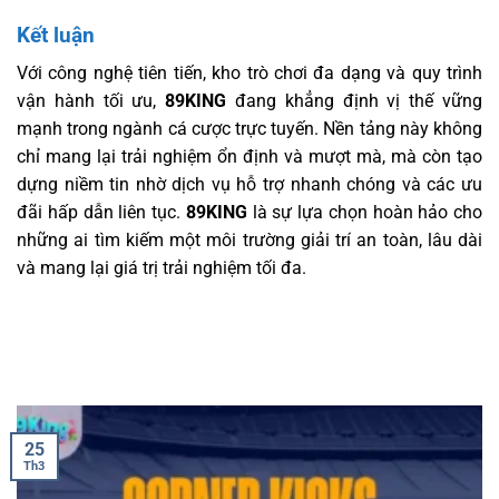
Kết luận
Với công nghệ tiên tiến, kho trò chơi đa dạng và quy trình
vận hành tối ưu,
89KING
đang khẳng định vị thế vững
mạnh trong ngành cá cược trực tuyến. Nền tảng này không
chỉ mang lại trải nghiệm ổn định và mượt mà, mà còn tạo
dựng niềm tin nhờ dịch vụ hỗ trợ nhanh chóng và các ưu
đãi hấp dẫn liên tục.
89KING
là sự lựa chọn hoàn hảo cho
những ai tìm kiếm một môi trường giải trí an toàn, lâu dài
và mang lại giá trị trải nghiệm tối đa.
25
Th3