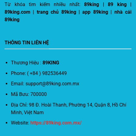
Từ khóa tìm kiếm nhiều nhất:
89king | 89 king |
89king.com | trang chủ 89king | app 89king | nhà cái
89king
THÔNG TIN LIÊN HỆ
Thương Hiệu :
89KING
Phone: ( +84 ) 982536449
Email:
support@89king.com.mx
Mã Bưu: 700000
Địa Chỉ: 98 Đ. Hoài Thanh, Phường 14, Quận 8, Hồ Chí
Minh, Việt Nam
Website:
https://89king.com.mx/